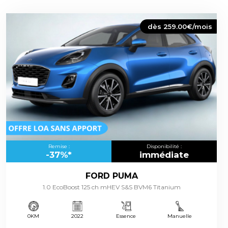
dès 259.00€/mois
Remise :
Disponibilité :
-37%*
immédiate
FORD PUMA
1.0 EcoBoost 125 ch mHEV S&S BVM6 Titanium
0KM
2022
Essence
Manuelle