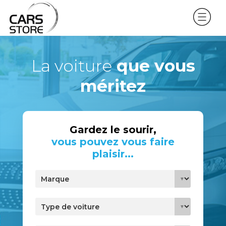
La voiture
que vous
méritez
Gardez le sourir,
vous pouvez vous faire
plaisir...