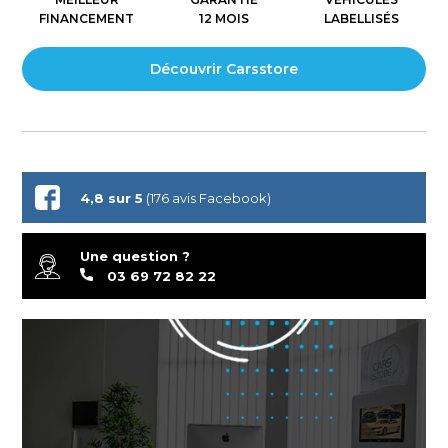
FINANCEMENT
12 MOIS
LABELLISÉS
Découvrir Carsstore
4,8 sur 5
(176 avis Facebook)
Une question ?
03 69 72 82 22