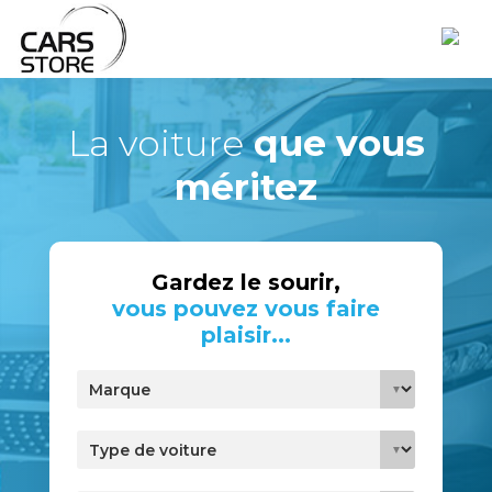
La voiture
que vous
méritez
Gardez le sourir,
vous pouvez vous faire
plaisir...