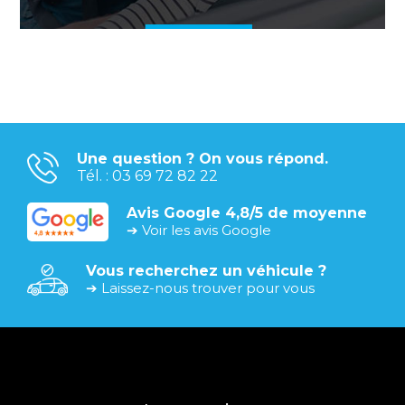
Une question ? On vous répond.
Tél. : 03 69 72 82 22
Avis Google 4,8/5 de moyenne
➔ Voir les avis Google
Vous recherchez un véhicule ?
➔ Laissez-nous trouver pour vous