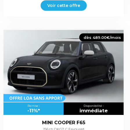
Voir cette offre
dès 489.00€/mois
Remise :
Disponibilité :
-11%*
immédiate
MINI COOPER F65
156 ch DKG7 C Favoured