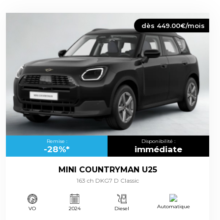
dès 449.00€/mois
Remise :
Disponibilité :
-28%*
immédiate
MINI COUNTRYMAN U25
163 ch DKG7 D Classic
Automatique
VO
2024
Diesel