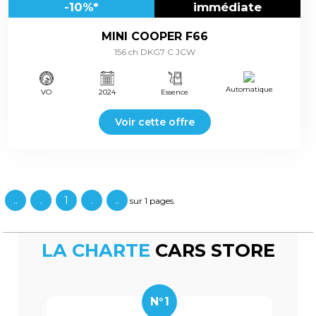
-10%*
immédiate
MINI COOPER F66
156 ch DKG7 C JCW
Automatique
VO
2024
Essence
Voir cette offre
..
.
1
.
..
sur 1 pages.
LA CHARTE
CARS STORE
N°1